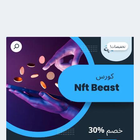
السعر
السعر
كمية
الأصلي
الحالي
كورس
تخفيضات!
هو:
هو:
Nft
$113.00.
$143.00.
Beast