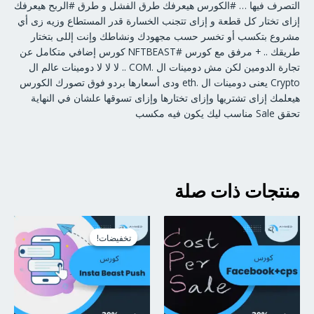
التصرف فيها … #الكورس هيعرفك طرق الفشل و طرق #الربح هيعرفك
إزاى تختار كل قطعة و إزاى تتجنب الخسارة قدر المستطاع وزيه زى أي
مشروع بتكسب أو تخسر حسب مجهودك ونشاطك وإنت إللى بتختار
طريقك .. + مرفق مع كورس #NFTBEAST كورس إضافي متكامل عن
تجارة الدومين لكن مش دومينات ال .COM .. لا لا لا دومينات عالم ال
Crypto يعنى دومينات ال .eth ودى أسعارها بردو فوق تصورك الكورس
هيعلمك إزاى تشتريها وإزاى تختارها وإزاى تسوقها علشان في النهاية
تحقق Sale مناسب ليك يكون فيه مكسب
منتجات ذات صلة
السعر
السعر
الأصلي
الحالي
تخفيضات!
تخفيضات!
هو:
هو:
$113.00.
$143.00.