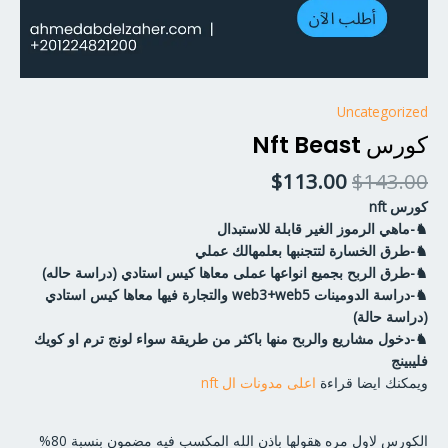
Uncategorized
كورس Nft Beast
$
113.00
$
143.00
كورس nft
♞-ماهي الرموز الغير قابلة للاستبدال
♞-طرق الخسارة لتتجنبها بعلمهالك عملي
♞-طرق الربح بجميع انواعها عملى معاها كيس استادي (دراسة حاله)
♞-دراسة الدومينات web3+web5 والتجارة فيها معاها كيس استادي
(دراسة حالة)
♞-دخول مشاريع والربح منها باكثر من طريقة سواء لونج ترم او كويك
فليبينج
ويمكنك ايضا قراءة
اعلى مدونات ال nft
الكورس لاول مره هقولها باذن الله المكسب فيه مضمون بنسبة 80%