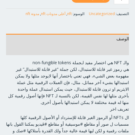
التصنيف:
Uncategorized
الوسوم:
nft
,
أعلى مدونات nft
,
مدونة nft
الوصف
مراجعات (0)
والـ NFT هي اختصار مفيد لـجملة non-fungible tokens
هي رموز غير قابلة للاستبدال، لكن جملة “غير قابلة للاستبدال” غير
مفهومة بعض الشيء، فهي تعني باختصار أنها لايوجد مثلها ولا يمكن
استبدالها بشيء آخر مماثل، مثال، فإن العملات الرقمية مثل عملة
الايثريم او ترون قابلة للاستبدال، حيث يمكن استبدال عملة واحدة
بأخرى مثلها لها نفس القيمة، لكن بالنسبة لـ NFT فإنها أصول رقمية كل
منها له قيمة مختلفة لا يمكن استبدالها بأصول أخرى.
تعريف اخر
ال NFTs أو الرموز الغير قابلة للإسترداد أو الأصول الرقمية كلها
مسميات ل صور أو مقاطع #موسيقية أو مقاطع #ڤيديو يمكننا القول بانها
ملفات رقمية و لكن ليها قيمة عالية جداً ولك القدرة بأمتلاكها #صك و