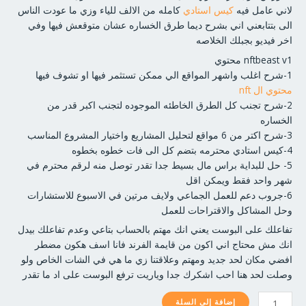
لاني عامل فيه
كيس استادي
كامله من الالف للياء وزي ما عودت الناس
الى بتتابعني اني بشرح ديما طرق الخساره عشان متوقعش فيها وفي
اخر فيديو بجبلك الخلاصه
nftbeast v1 محتوي
1-شرح اغلب واشهر المواقع الي ممكن تستثمر فيها او تشوف فيها
محتوي ال nft
2-شرح تجنب كل الطرق الخاطئه الموجوده لتجنب اكبر قدر من
الخساره
3-شرح اكتر من 6 مواقع لتحليل المشاريع واختيار المشروع المناسب
4-كيس استادي محترمه بتضم كل الى فات خطوه بخطوه
5- حل للبداية براس مال بسيط جدا تقدر توصل منه لرقم محترم في
شهر واحد فقط ويمكن اقل
6-جروب دعم للعمل الجماعي ولايف مرتين في الاسبوع للاستشارات
وحل المشاكل والاقتراحات للعمل
تفاعلك على البوست يعني انك مهتم بالحساب بتاعي وعدم تفاعلك بيدل
انك مش محتاج اني اكون من قايمة الفرند فانا اسف هكون مضطر
افضي مكان لحد جديد ومهتم وعلاقتنا زي ما هي في الشات الخاص ولو
وصلت لحد هنا احب اشكرك جدا وياريت ترفع البوست على اد ما تقدر
إضافة إلى السلة