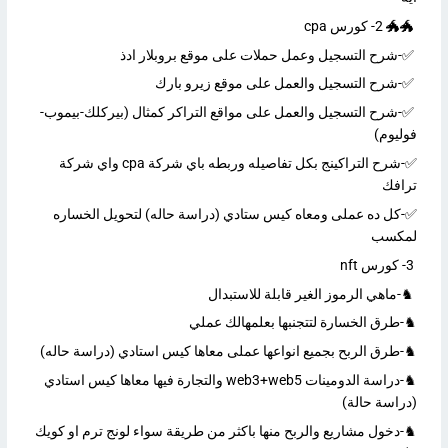
🐲🐲 2- كورس cpa
✅-شرح التسجيل وعمل حملات على موقع بروبلار ادذ
✅-شرح التسجيل والعمل على موقع زيرو بارك
✅-شرح التسجيل والعمل على مواقع التراكر كمثال (بيركلك-بيموب-
فوليوم)
✅-شرح التراكينج بكل تفاصيله وربطه باي شركة cpa واي شركة
ترافك
✅-كل ده عملى ومعاه كيس ستادي (دراسة حاله) لتحويل الخساره
لمكسب
3- كورس nft
♞-ماهي الرموز الغير قابلة للاستبدال
♞-طرق الخسارة لتتجنبها بعلمهالك عملي
♞-طرق الربح بجميع انواعها عملى معاها كيس استادي (دراسة حاله)
♞-دراسة الدومينات web3+web5 والتجارة فيها معاها كيس استادي
(دراسة حالة)
♞-دخول مشاريع والربح منها باكثر من طريقة سواء لونج ترم او كويك