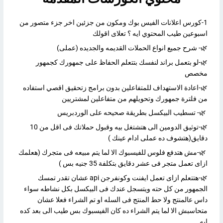
1-كورس اعلانات الفيس بوك ومكون من جزئين اخر جزء متصور من
اسبوعين طيب المحتوي ايه ؟ تعلاى اقولك
🌿- شرح جميع انواع الحملات القديمه والجديده (عملى)
🌿-لو بتعمل براند لنفسك بتتعلم الحفاظ على جمهورك كجمهور
مخصص
🌿-اعادة الاستهداف للمتفاعلين بدون برامج زتحقيق اقصي استفاده
من فلترة جمهورك وتحويلهم من متفاعلين لمشتريين
🌿- تسطيب البيكسل بطريقة صحيحه على الوردبريس
🌿-توثيق الدومين الى هتشتغل بيه وقبول حملاتك فى اقل من 10
دقايق(هتشوف ده عملى ادام عينك )
🌿-مش هتدفع فلوس للفيسبوك الا لما يتم مبيعه فى متجرك (هعلمك
ازاى تعمل متجر فى عشر دقايق بتكلفة 35 جنيه بس )
🌿-هتتعلم ازاى تعمل ايفنت وكونفرجن api عشان تقدر تمسك
الجمهور من كل حته ويتسجل عندك فى البيكسل بكل نشاطه سواء
داس عالمنتج ولا حط المنتج فى السله او تم الشراء فعلا عشان
متحاسبش الا لما يتم الشراء ده كان الفيسبوك بس طيب الى بعد كده
ايه