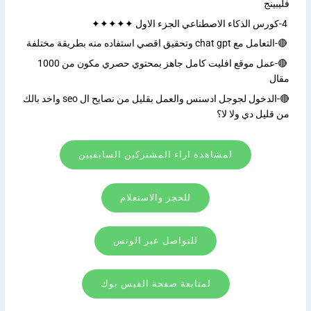
فليبينج
4-كورس الذكاء الاصطناعي الجزء الاول ✦✦✦✦✦
🔴-التعامل مع chat gpt وتحقيق اقصي استفاده منه بطريقة مختلفة
🔴-عمل موقع افليت كامل جاهز بمحتوي حصري مكون من 1000
مقال
🔴-الدخول لجوجل ادسنس والعمل بقليل من نصايح ال seo واخد بالك
من قليل دي ولا لا؟
لمشاهدة اراء المشتركين السابقيين
للحجز والاستعلام
للتواصل عبر الوتس
لمتابعة صفحة الفيس بوك