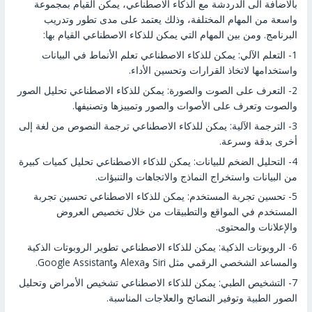
بالاضافة الى الدردشة مع الذكاء الاصطناعي، يمكن القيام بمجموعة
واسعة من المهام المختلفة، وذلك يعتمد على مدى تطور وتدريب
البرنامج. ومن بين المهام التي يمكن للذكاء الاصطناعي القيام بها:
1- التعلم الآلي: يمكن للذكاء الاصطناعي تعلم الأنماط في البيانات
واستخدامها لاتخاذ القرارات وتحسين الأداء.
2- التعرف على الصوت والصورة: يمكن للذكاء الاصطناعي تحليل الصور
والصوت وتعرف على الأصوات والصور وتمييزها وتصنيفها.
3- الترجمة الآلية: يمكن للذكاء الاصطناعي ترجمة النصوص من لغة إلى
أخرى بدقة وسرعة.
4- التحليل الضخم للبيانات: يمكن للذكاء الاصطناعي تحليل كميات كبيرة
من البيانات واستخراج النماذج والاتجاهات والتنبؤات.
5- تحسين تجربة المستخدم: يمكن للذكاء الاصطناعي تحسين تجربة
المستخدم في المواقع والتطبيقات من خلال تخصيص العروض
والإعلانات والمحتوى.
6- الروبوتات الذكية: يمكن للذكاء الاصطناعي تطوير الروبوتات الذكية
والمساعد الشخصي الرقمي مثل Siri وAlexa وGoogle Assistant.
7- التشخيص الطبي: يمكن للذكاء الاصطناعي تشخيص الأمراض وتحليل
الصور الطبية وتوفير النصائح والعلاجات المناسبة.