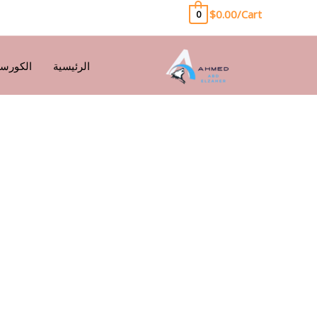
خطي
$
0.00
Cart/
0
لى
لمحتوى
الرئيسية
الكورسا